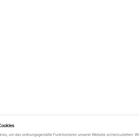
INNENBESCHATTUNG
MEHR ERFAHREN
LUTECH
DOKUMENTE
Cookie-Politik
Zustimmung zur Verarbeitung vo
personenbezogenen Daten
Allgemeine Geschäftsbedingung
Cookies
ies, um das ordnungsgemäße Funktionieren unserer Website sicherzustellen. W