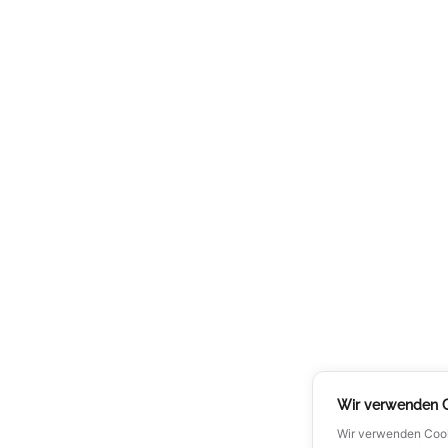
MARKISEN
MEHR ERFAHREN
MENU
ÜBER A
ALUMINUM PERGOLAS
Über uns
ALUMINIUM-CARPORT
Blog
VERGLASUNG
Karriere
BESCHATTUNG
Kontakt
Wir verwenden 
OUTDOOR LIVING
Wir verwenden Cook