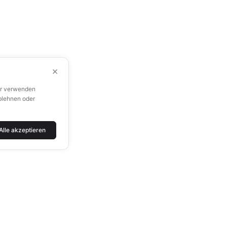
×
ir verwenden
blehnen oder
Alle akzeptieren
ALUTECH IN DEN SOCIAL MEDIA